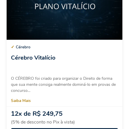
✓
Cérebro
Cérebro Vitalício
O CÉREBRO foi criado para organizar o Direito de forma
que sua mente consiga realmente dominá-lo em provas de
concurso…
Saiba Mais
12x de
R$ 249,75
(5% de desconto no Pix à vista)