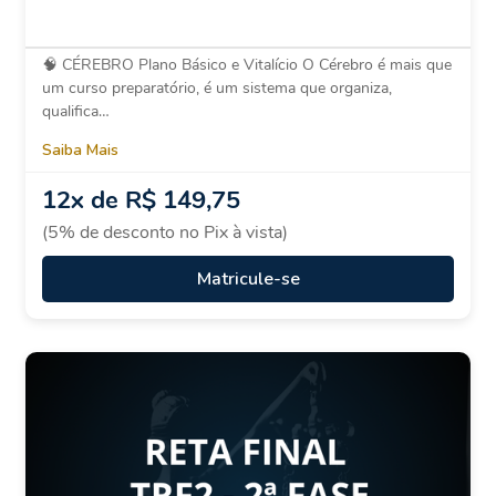
🧠 CÉREBRO Plano Básico e Vitalício O Cérebro é mais que
um curso preparatório, é um sistema que organiza,
qualifica…
Saiba Mais
12x de R$ 149,75
(5% de desconto no Pix à vista)
Matricule-se