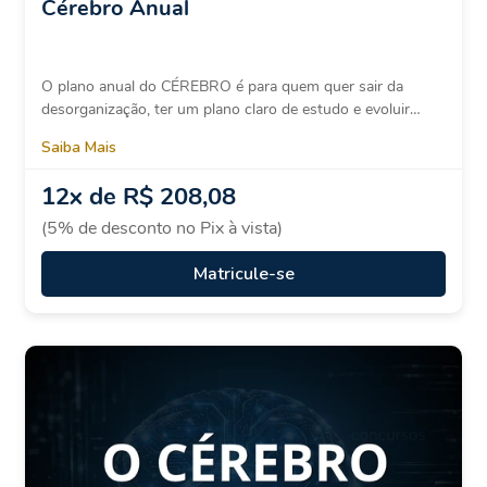
Cérebro Anual
O plano anual do CÉREBRO é para quem quer sair da
desorganização, ter um plano claro de estudo e evoluir…
Saiba Mais
12x de
R$ 208,08
(5% de desconto no Pix à vista)
Matricule-se