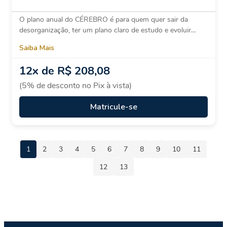
O plano anual do CÉREBRO é para quem quer sair da
desorganização, ter um plano claro de estudo e evoluir…
Saiba Mais
12x de R$ 208,08
(5% de desconto no Pix à vista)
Matricule-se
1
2
3
4
5
6
7
8
9
10
11
12
13