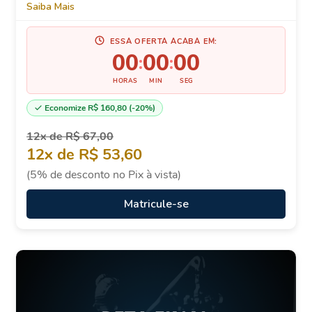
Saiba Mais
ESSA OFERTA ACABA EM:
00
00
00
:
:
HORAS
MIN
SEG
Economize R$ 160,80 (-20%)
12x de R$ 67,00
12x de R$ 53,60
(5% de desconto no Pix à vista)
Matricule-se