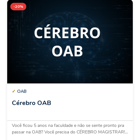
-20%
✓
OAB
Cérebro OAB
Você ficou 5 anos na faculdade e não se sente pronto pra
passar na OAB? Você precisa do CÉREBRO MAGISTRAR!…