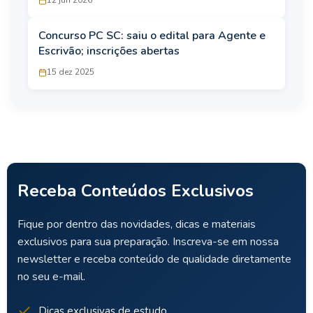
12 jun 2026
Concurso PC SC: saiu o edital para Agente e
Escrivão; inscrições abertas
15 dez 2025
Receba Conteúdos Exclusivos
Fique por dentro das novidades, dicas e materiais
exclusivos para sua preparação. Inscreva-se em nossa
newsletter e receba conteúdo de qualidade diretamente
no seu e-mail.
Dicas exclusivas de estudo