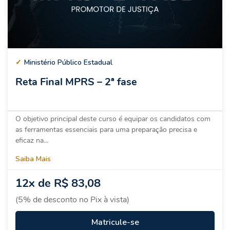
✓
Ministério Público Estadual
Reta Final MPRS – 2ª fase
O objetivo principal deste curso é equipar os candidatos com
as ferramentas essenciais para uma preparação precisa e
eficaz na…
Saiba Mais
12x de R$ 83,08
(5% de desconto no Pix à vista)
Matricule-se