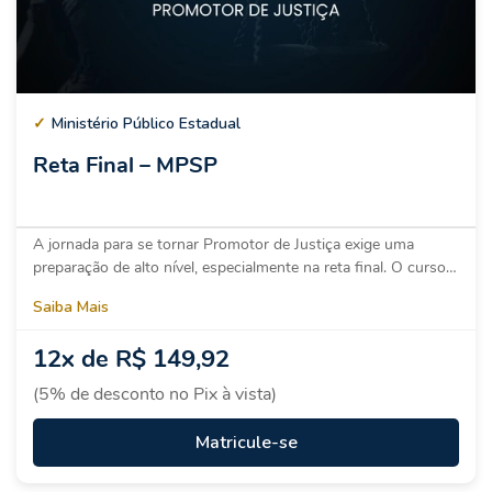
✓
Ministério Público Estadual
Reta Final – MPSP
A jornada para se tornar Promotor de Justiça exige uma
preparação de alto nível, especialmente na reta final. O curso…
Saiba Mais
12x de R$ 149,92
(5% de desconto no Pix à vista)
Matricule-se