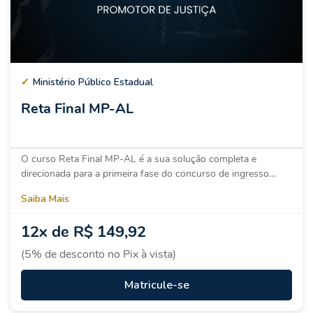
✓
Ministério Público Estadual
Reta Final MP-AL
O curso Reta Final MP-AL é a sua solução completa e
direcionada para a primeira fase do concurso de ingresso…
Saiba Mais
12x de R$ 149,92
(5% de desconto no Pix à vista)
Matricule-se