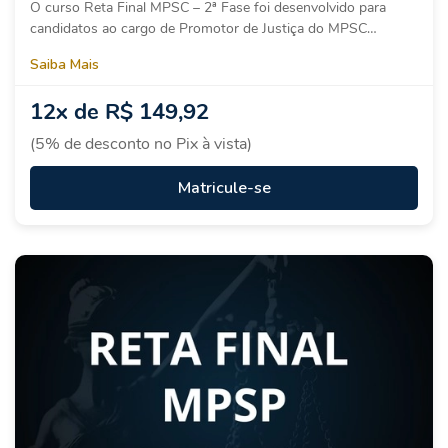
O curso Reta Final MPSC – 2ª Fase foi desenvolvido para
candidatos ao cargo de Promotor de Justiça do MPSC…
Saiba Mais
12x de R$ 149,92
(5% de desconto no Pix à vista)
Matricule-se