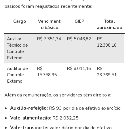
básicos foram reajustados recentemente:
Cargo
Venciment
GIEP
Total
o básico
aproximado
Auxiliar
R$ 7.351,34
R$ 5.046,82
R$
Técnico de
12.398,16
Controle
Externo
Auditor de
R$
R$ 8.011,16
R$
Controle
15.758,35
23.769,51
Externo
Além da remuneração, os servidores têm direito a:
Auxílio-refeição:
R$ 93 por dia de efetivo exercício
Vale-alimentação:
R$ 2.032,25
Vale-transporte:
valor diário por dia de efetivo