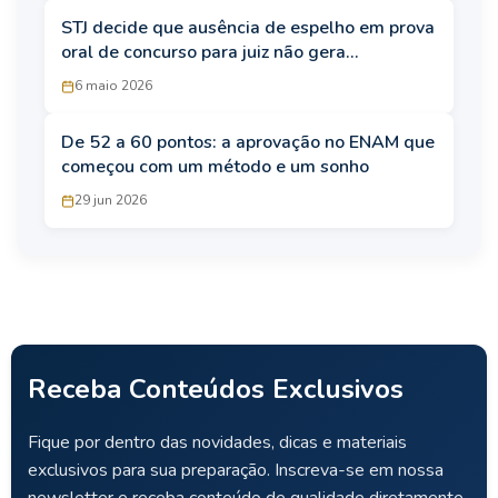
STJ decide que ausência de espelho em prova
oral de concurso para juiz não gera
ilegalidade
6 maio 2026
De 52 a 60 pontos: a aprovação no ENAM que
começou com um método e um sonho
29 jun 2026
Receba Conteúdos Exclusivos
Fique por dentro das novidades, dicas e materiais
exclusivos para sua preparação. Inscreva-se em nossa