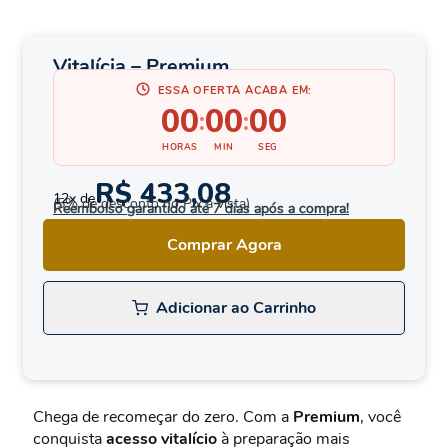
Vitalícia – Premium
ESSA OFERTA ACABA EM:
00
00
00
:
:
HORAS
MIN
SEG
R$ 433,08
12x de
(5% de desconto no Pix à vista)
Reembolso garantido até 7 dias após a compra!
Comprar Agora
Adicionar ao Carrinho
Chega de recomeçar do zero. Com a
Premium
, você
conquista
acesso vitalício
à preparação mais