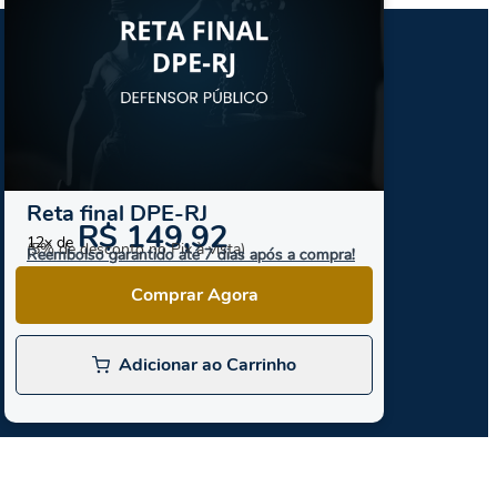
Reta final DPE-RJ
R$ 149,92
12x de
(5% de desconto no Pix à vista)
Reembolso garantido até 7 dias após a compra!
Comprar Agora
Adicionar ao Carrinho