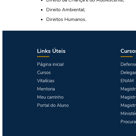
Direito da Criança e do Adolescente;
Direito Ambiental;
Direitos Humanos.
Links Úteis
Curso
Página inicial
Defenso
Cursos
Delegad
Vitalícias
ENAM
Mentoria
Magistr
Meu carrinho
Magistr
Portal do Aluno
Magistr
Ministé
Procura