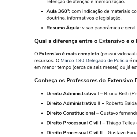
retenção de atenção e memorização.
Aula 360°:
com indicação de materiais com
doutrina, informativos e legislação.
Resumo Águia:
visão panorâmica e geral d
Qual a diferença entre o Extensivo e 
O
Extensivo é mais completo
(possui videoaula
recursos. O
Marco 180 Delegado de Polícia
é m
em menor tempo (cerca de seis meses) ou já est
Conheça os Professores do Extensivo D
Direito Administrativo I
– Bruno Betti (P
Direito Administrativo II
– Roberto Balda
Direito Constitucional
– Gustavo fernandez
Direito Processual Civil I
– Thiago Telles 
Direito Processual Civil II
– Gustavo Faria