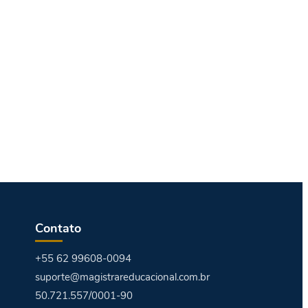
Contato
+55 62 99608-0094
suporte@magistrareducacional.com.br
50.721.557/0001-90