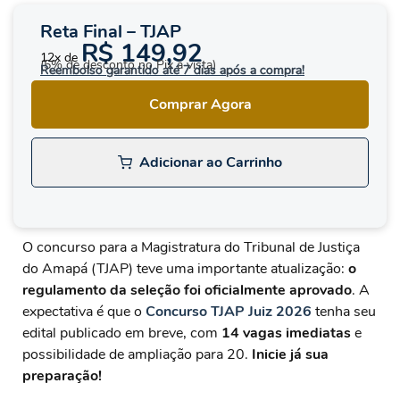
Reta Final – TJAP
R$ 149,92
12x de
(5% de desconto no Pix à vista)
Reembolso garantido até 7 dias após a compra!
Comprar Agora
Adicionar ao Carrinho
O concurso para a Magistratura do Tribunal de Justiça
do Amapá (TJAP) teve uma importante atualização:
o
regulamento da seleção foi oficialmente aprovado
. A
expectativa é que o
Concurso TJAP Juiz 2026
tenha seu
edital publicado em breve, com
14 vagas imediatas
e
possibilidade de ampliação para 20.
Inicie já sua
preparação!