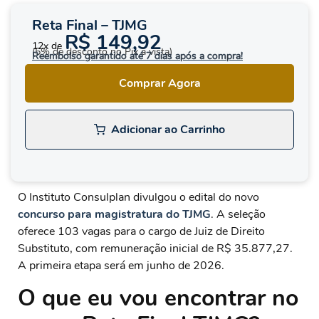
Reta Final – TJMG
R$ 149,92
12x de
(5% de desconto no Pix à vista)
Reembolso garantido até 7 dias após a compra!
Comprar Agora
Adicionar ao Carrinho
O Instituto Consulplan divulgou o edital do novo
concurso para magistratura do TJMG
. A seleção
oferece 103 vagas para o cargo de Juiz de Direito
Substituto, com remuneração inicial de R$ 35.877,27.
A primeira etapa será em junho de 2026.
O que eu vou encontrar no