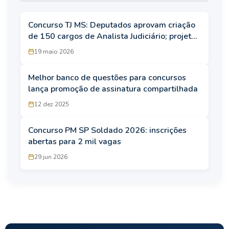
Concurso TJ MS: Deputados aprovam criação
de 150 cargos de Analista Judiciário; projeto
segue para sanção
19 maio 2026
Melhor banco de questões para concursos
lança promoção de assinatura compartilhada
12 dez 2025
Concurso PM SP Soldado 2026: inscrições
abertas para 2 mil vagas
29 jun 2026