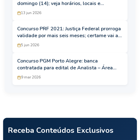
domingo (14); veja horários, locais e
orientações
13 jun 2026
Concurso PRF 2021: Justiça Federal prorroga
validade por mais seis meses; certame vai até
dezembro
5 jun 2026
Concurso PGM Porto Alegre: banca
contratada para edital de Analista – Área
Jurídica
9 mar 2026
Receba Conteúdos Exclusivos