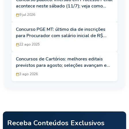
acontece neste sábado (11/7); veja como
participar
9 jul 2026
Concurso PGE MT: último dia de inscrições
para Procurador com salário inicial de R$
37,7 mil
22 ago 2025
Concursos de Cartórios: melhores editais
previstos para agosto; seleções avançam em
diversos estados
3 ago 2026
Receba Conteúdos Exclusivos