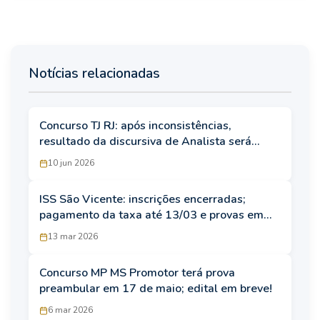
Notícias relacionadas
Concurso TJ RJ: após inconsistências,
resultado da discursiva de Analista será
republicado
10 jun 2026
ISS São Vicente: inscrições encerradas;
pagamento da taxa até 13/03 e provas em
abril
13 mar 2026
Concurso MP MS Promotor terá prova
preambular em 17 de maio; edital em breve!
6 mar 2026