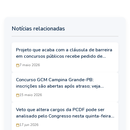
Notícias relacionadas
Projeto que acaba com a cláusula de barreira
em concursos públicos recebe pedido de
urgência na Câmara
7 maio 2026
Concurso GCM Campina Grande-PB:
inscrições são abertas após atraso; veja
retificação
15 maio 2026
Veto que altera cargos da PCDF pode ser
analisado pelo Congresso nesta quinta-feira
(18)
17 jun 2026