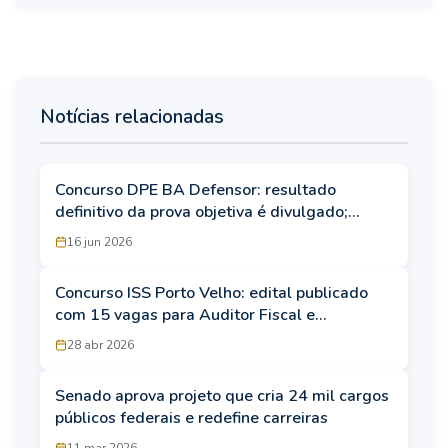
Notícias relacionadas
Concurso DPE BA Defensor: resultado
definitivo da prova objetiva é divulgado;
candidatos são convocados para prova
16 jun 2026
discursiva
Concurso ISS Porto Velho: edital publicado
com 15 vagas para Auditor Fiscal e
Assistente de Arrecadação
28 abr 2026
Senado aprova projeto que cria 24 mil cargos
públicos federais e redefine carreiras
11 mar 2026