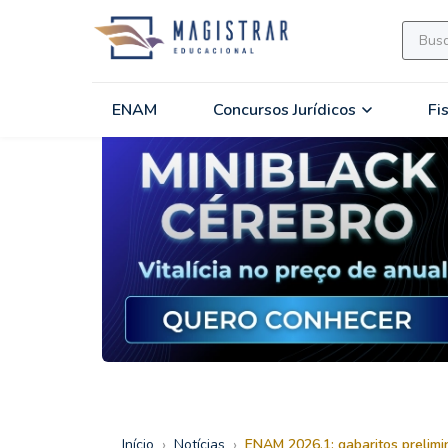
ENAM
Concursos Jurídicos
Fi
›
›
Início
Notícias
ENAM 2026.1: gabaritos prelimin