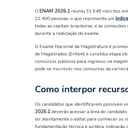
O
ENAM 2026.1
reuniu 31.548 inscritos e
22.400 pessoas, o que representa um
índic
todas as capitais brasileiras, e as comissõ
durante a realização do exame.
O Exame Nacional da Magistratura é promov
de Magistrados (Enfam) e constitui etapa ob
concursos públicos para ingresso na magis
pode se inscrever nos concursos da carreira
Como interpor recurso
Os candidatos que identificarem possíveis e
2026.1
deverão acessar a área do candidat
ler atentamente o edital para conhecer os r
fundamentação técnica e jurídica, indicação d