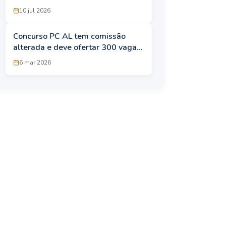
publicado a qualquer momento
10 jul 2026
Concurso PC AL tem comissão
alterada e deve ofertar 300 vagas
para Agente e Escrivão
6 mar 2026