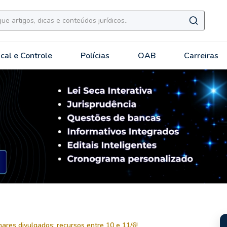
scal e Controle
Polícias
OAB
Carreiras
ares divulgados; recursos entre 10 e 11/6!