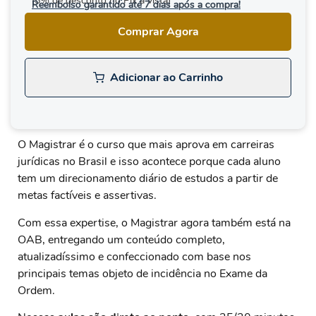
(5% de desconto no Pix à vista)
Reembolso garantido até 7 dias após a compra!
Comprar Agora
Adicionar ao Carrinho
O Magistrar é o curso que mais aprova em carreiras
jurídicas no Brasil e isso acontece porque cada aluno
tem um direcionamento diário de estudos a partir de
metas factíveis e assertivas.
Com essa expertise, o Magistrar agora também está na
OAB, entregando um conteúdo completo,
atualizadíssimo e confeccionado com base nos
principais temas objeto de incidência no Exame da
Ordem.