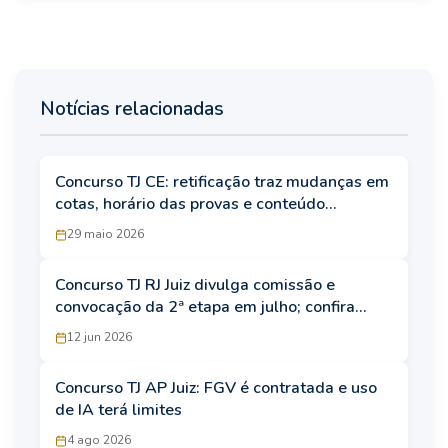
Notícias relacionadas
Concurso TJ CE: retificação traz mudanças em
cotas, horário das provas e conteúdo
programático
29 maio 2026
Concurso TJ RJ Juiz divulga comissão e
convocação da 2ª etapa em julho; confira
datas e local das provas
12 jun 2026
Concurso TJ AP Juiz: FGV é contratada e uso
de IA terá limites
4 ago 2026