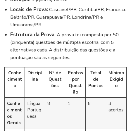
Locais de Prova:
Cascavel/PR, Curitiba/PR, Francisco
Beltrão/PR, Guarapuava/PR, Londrina/PR e
Umuarama/PR.
Estrutura da Prova:
A prova foi composta por 50
(cinquenta) questões de múltipla escolha, com 5
alternativas cada. A distribuição das questões e a
pontuação são as seguintes:
Conhe
Discipl
Nº de
Pontos
Total
Mínimo
ciment
ina
Quest
por
de
Exigid
o
ões
Quest
Pontos
o
ão
Conhe
Língua
8
1
8
3
ciment
Portug
acertos
os
uesa
Gerais