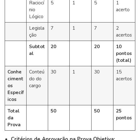
Raciocí
5
1
5
1
nio
acerto
Lógico
Legisla
7
1
7
2
ção
acertos
Subtot
20
20
10
al
pontos
(total)
Conhe
Conteú
30
1
30
15
ciment
do do
acertos
os
cargo
Específ
icos
Total
50
50
25
da
pontos
Prova
Critérios de Aprovação na Prova Objetiva: