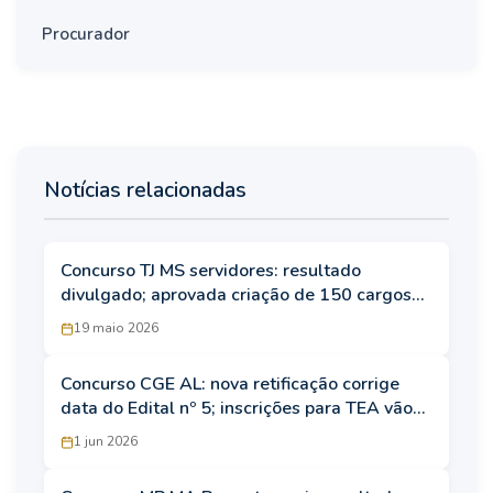
Procurador
Notícias relacionadas
Concurso TJ MS servidores: resultado
divulgado; aprovada criação de 150 cargos
de Analista Judiciário
19 maio 2026
Concurso CGE AL: nova retificação corrige
data do Edital nº 5; inscrições para TEA vão
até 5 de junho
1 jun 2026