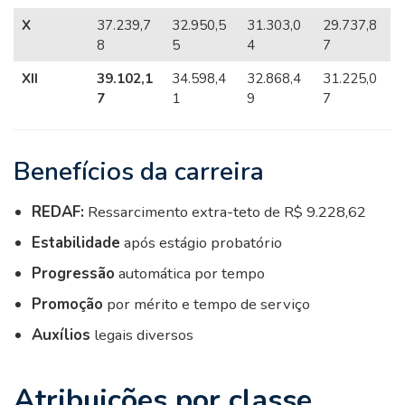
X
37.239,7
32.950,5
31.303,0
29.737,8
8
5
4
7
XII
39.102,1
34.598,4
32.868,4
31.225,0
7
1
9
7
Benefícios da carreira
REDAF:
Ressarcimento extra-teto de R$ 9.228,62
Estabilidade
após estágio probatório
Progressão
automática por tempo
Promoção
por mérito e tempo de serviço
Auxílios
legais diversos
Atribuições por classe