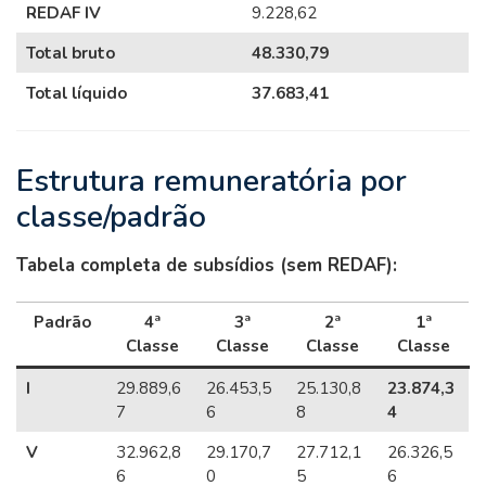
REDAF IV
9.228,62
Total bruto
48.330,79
Total líquido
37.683,41
Estrutura remuneratória por
classe/padrão
Tabela completa de subsídios (sem REDAF):
Padrão
4ª
3ª
2ª
1ª
Classe
Classe
Classe
Classe
I
29.889,6
26.453,5
25.130,8
23.874,3
7
6
8
4
V
32.962,8
29.170,7
27.712,1
26.326,5
6
0
5
6