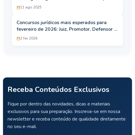
11 ago 2025
Concursos jurídicos mais esperados para
fevereiro de 2026: Juiz, Promotor, Defensor e
Procurador
2 fev 2026
Receba Conteúdos Exclusivos
Fique por dentro das novidades, dicas e materiais
exclusivos para sua preparação. Inscreva-se em nossa
newsletter e receba conteúdo de qualidade diretamente
no seu e-mail.