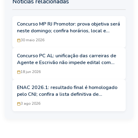
Notícias relacionadas
Concurso MP RJ Promotor: prova objetiva será
neste domingo; confira horários, local e
regras do edital
30 maio 2026
Concurso PC AL: unificação das carreiras de
Agente e Escrivão não impede edital com
300 vagas
18 jun 2026
ENAC 2026.1: resultado final é homologado
pelo CNJ; confira a lista definitiva de
habilitados
3 ago 2026