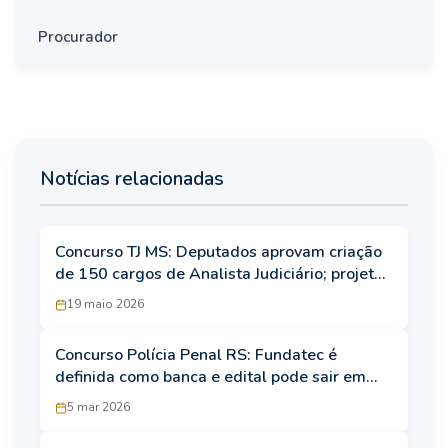
Procurador
Notícias relacionadas
Concurso TJ MS: Deputados aprovam criação
de 150 cargos de Analista Judiciário; projeto
segue para sanção
19 maio 2026
Concurso Polícia Penal RS: Fundatec é
definida como banca e edital pode sair em
março
5 mar 2026