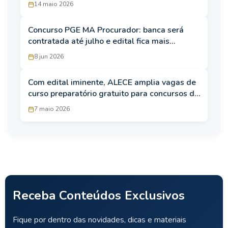
marcado para 31 de maio
14 maio 2026
Concurso PGE MA Procurador: banca será
contratada até julho e edital fica mais
próximo
8 jun 2026
Com edital iminente, ALECE amplia vagas de
curso preparatório gratuito para concursos de
carreiras jurídicas
7 maio 2026
Receba Conteúdos Exclusivos
Fique por dentro das novidades, dicas e materiais