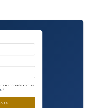
dos e concordo com as
e
. *
er-se