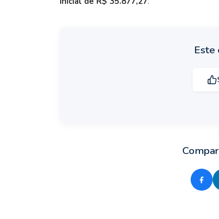
inicial de R$ 35.877,27
.
Este 
Compart