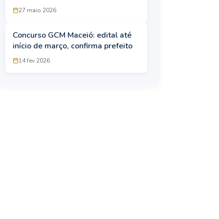
aprovados aguardam convocação
27 maio 2026
Concurso GCM Maceió: edital até
início de março, confirma prefeito
14 fev 2026