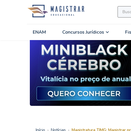
ENAM
Concursos Jurídicos
Fi
›
›
Início
Notícias
Magistratura TJMG: Magistrar p