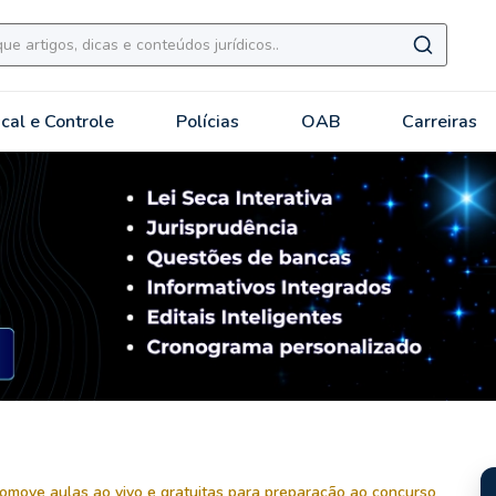
scal e Controle
Polícias
OAB
Carreiras
romove aulas ao vivo e gratuitas para preparação ao concurso