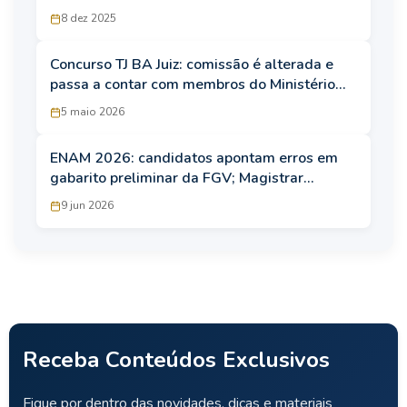
35,8 mil
8 dez 2025
Concurso TJ BA Juiz: comissão é alterada e
passa a contar com membros do Ministério
Público
5 maio 2026
ENAM 2026: candidatos apontam erros em
gabarito preliminar da FGV; Magistrar
disponibilizará fundamentos de recursos!
9 jun 2026
Receba Conteúdos Exclusivos
Fique por dentro das novidades, dicas e materiais