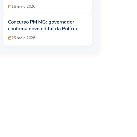
intensivas de preparação gratuita
18 maio 2026
Concurso PM MG: governador
confirma novo edital da Polícia
Militar de Minas Gerais até 2027
25 maio 2026