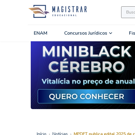
ENAM
Concursos Jurídicos
Fi
›
›
Início
Notícias
MPDFT publica edital 2025 de co