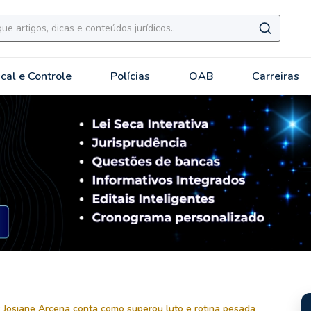
scal e Controle
Polícias
OAB
Carreiras
Josiane Arcena conta como superou luto e rotina pesada