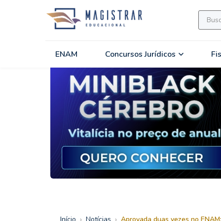
ENAM
Concursos Jurídicos
Fi
›
›
Início
Notícias
Aprovada duas vezes no ENAM: 