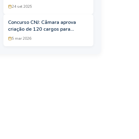
até R$ 7,9 mil
24 set 2025
Concurso CNJ: Câmara aprova
criação de 120 cargos para
Técnico e Analista Judiciário
5 mar 2026