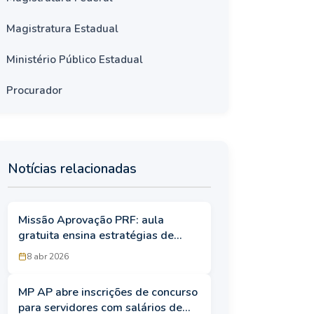
Magistratura Estadual
Ministério Público Estadual
Procurador
Notícias relacionadas
Missão Aprovação PRF: aula
gratuita ensina estratégias de
estudo para próximo concurso da
8 abr 2026
PRF
MP AP abre inscrições de concurso
para servidores com salários de