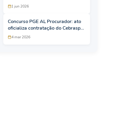
junho; até R$ 41,8 mil!
1 jun 2026
Concurso PGE AL Procurador: ato
oficializa contratação do Cebraspe;
edital pode sair em breve
4 mar 2026