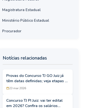
Magistratura Estadual
Ministério Público Estadual
Procurador
Notícias relacionadas
Provas do Concurso TJ GO Juiz já
têm datas definidas; veja etapas e
como será a seleção
23 mar 2026
Concurso TJ PI Juiz: vai ter edital
em 2026? Confira os salários