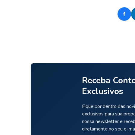
Receba Cont
Exclusivos
Fique por dentro das novi
exclusivos para sua prep
nossa newsletter e rece
diretamente no seu e-mai