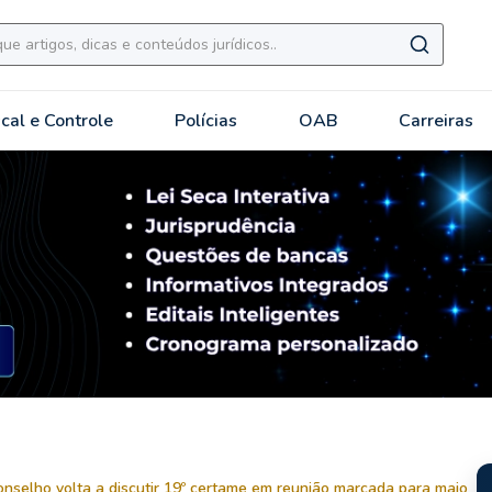
scal e Controle
Polícias
OAB
Carreiras
nselho volta a discutir 19º certame em reunião marcada para maio