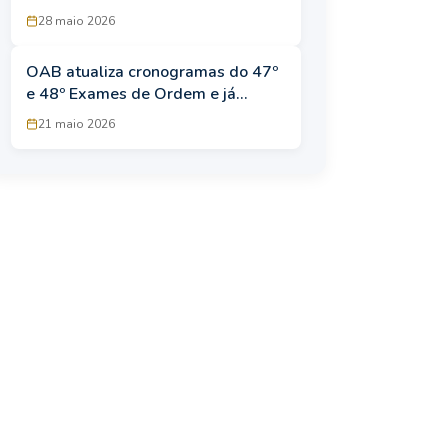
atualizados!
28 maio 2026
OAB atualiza cronogramas do 47º
e 48º Exames de Ordem e já
projeta edições para 2027
21 maio 2026