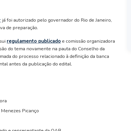
r
já foi autorizado pelo governador do Rio de Janeiro,
iva de preparação.
ssui
regulamento publicado
e comissão organizadora
lusão do tema novamente na pauta do Conselho da
omada do processo relacionado à definição da banca
al antes da publicação do edital.
ora
e Menezes Picanço
tado e representante da OAB