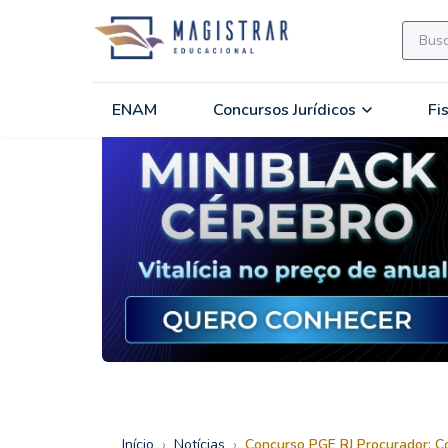
ENAM
Concursos Jurídicos
Fi
›
›
Início
Notícias
Concurso PGE RJ Procurador: Co