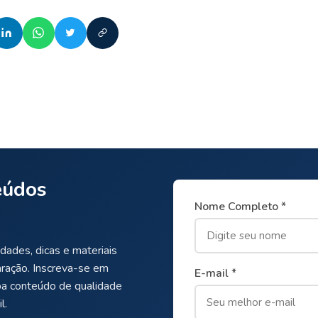
eúdos
Nome Completo *
dades, dicas e materiais
aração. Inscreva-se em
E-mail *
ba conteúdo de qualidade
l.