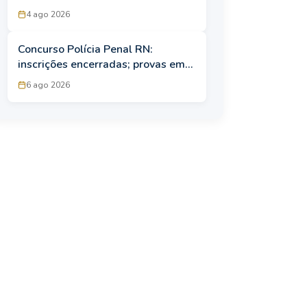
salários e mais!
4 ago 2026
Concurso Polícia Penal RN:
inscrições encerradas; provas em
setembro
6 ago 2026