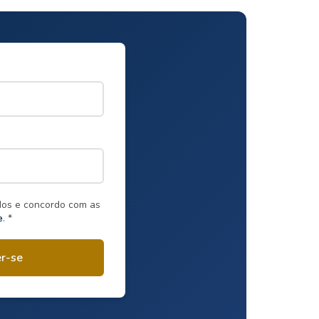
dos e concordo com as
e
. *
er-se