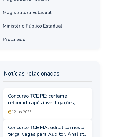
Magistratura Estadual
Ministério Público Estadual
Procurador
Notícias relacionadas
Concurso TCE PE: certame
retomado após investigações;
provas de quatro cargos
12 jun 2026
reaplicadas em agosto
Concurso TCE MA: edital sai nesta
terça; vagas para Auditor, Analista