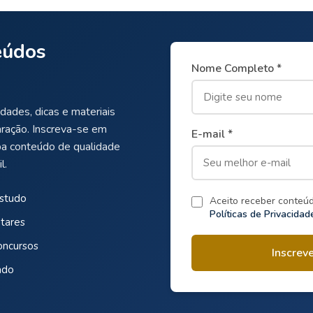
eúdos
Nome Completo *
dades, dicas e materiais
aração. Inscreva-se em
E-mail *
ba conteúdo de qualidade
l.
estudo
Aceito receber conteú
Políticas de Privacidad
tares
oncursos
Inscrev
ado