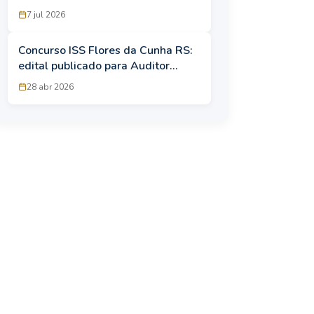
e Técnico; provas em novembro
7 jul 2026
Concurso ISS Flores da Cunha RS:
edital publicado para Auditor
Tributário com salário de R$ 7,8
28 abr 2026
mil