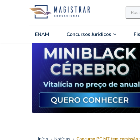
ENAM
Concursos Jurídicos
Fi
›
›
Início
Notícias
Concurso PC MT tem comissão f