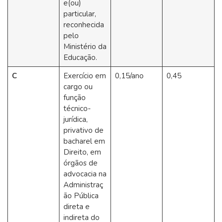
e(ou)
particular,
reconhecida
pelo
Ministério da
Educação.
C
Exercício em
0,15/ano
0,45
cargo ou
função
técnico-
jurídica,
privativo de
bacharel em
Direito, em
órgãos de
advocacia na
Administraç
ão Pública
direta e
indireta do