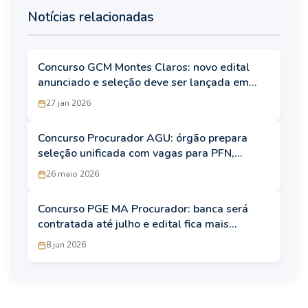
Notícias relacionadas
Concurso GCM Montes Claros: novo edital
anunciado e seleção deve ser lançada em
breve
27 jan 2026
Concurso Procurador AGU: órgão prepara
seleção unificada com vagas para PFN,
Procurador Federal e Bacen
26 maio 2026
Concurso PGE MA Procurador: banca será
contratada até julho e edital fica mais
próximo
8 jun 2026