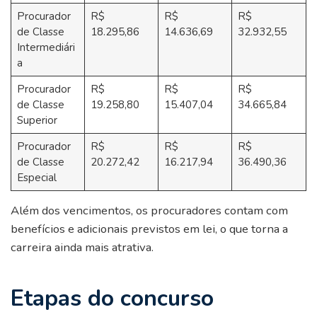
Procurador
R$
R$
R$
de Classe
18.295,86
14.636,69
32.932,55
Intermediári
a
Procurador
R$
R$
R$
de Classe
19.258,80
15.407,04
34.665,84
Superior
Procurador
R$
R$
R$
de Classe
20.272,42
16.217,94
36.490,36
Especial
Além dos vencimentos, os procuradores contam com
benefícios e adicionais previstos em lei, o que torna a
carreira ainda mais atrativa.
Etapas do concurso