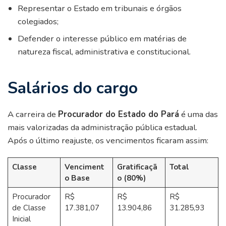
Representar o Estado em tribunais e órgãos
colegiados;
Defender o interesse público em matérias de
natureza fiscal, administrativa e constitucional.
Salários do cargo
A carreira de
Procurador do Estado do Pará
é uma das
mais valorizadas da administração pública estadual.
Após o último reajuste, os vencimentos ficaram assim:
Classe
Venciment
Gratificaçã
Total
o Base
o (80%)
Procurador
R$
R$
R$
de Classe
17.381,07
13.904,86
31.285,93
Inicial