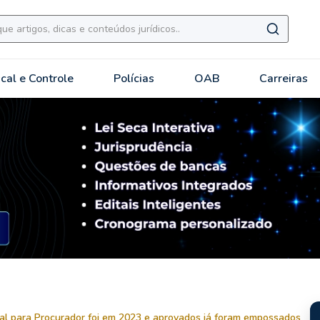
scal e Controle
Polícias
OAB
Carreiras
tal para Procurador foi em 2023 e aprovados já foram empossados