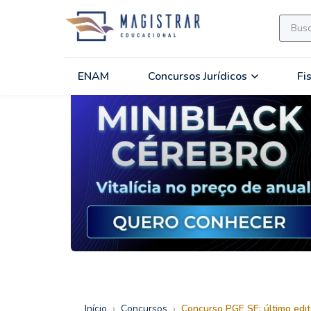
ENAM
Concursos Jurídicos
Fi
›
›
Início
Concursos
Concurso PGE SE: último edi