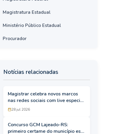
Magistratura Estadual
Ministério Público Estadual
Procurador
Notícias relacionadas
Magistrar celebra novos marcos
nas redes sociais com live especial
e descontos imperdíveis nesta
28 jul 2026
quarta (29/7)
Concurso GCM Lajeado-RS:
primeiro certame do município está