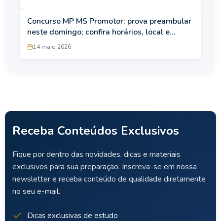
Concurso MP MS Promotor: prova preambular
neste domingo; confira horários, local e
regras do edital
14 maio 2026
Receba Conteúdos Exclusivos
Fique por dentro das novidades, dicas e materiais
exclusivos para sua preparação. Inscreva-se em nossa
newsletter e receba conteúdo de qualidade diretamente
no seu e-mail.
Dicas exclusivas de estudo