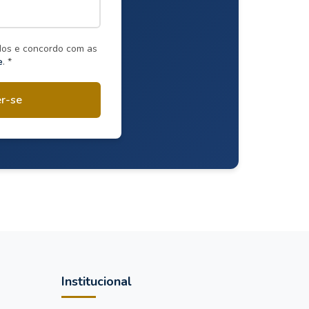
dos e concordo com as
e
. *
er-se
Institucional