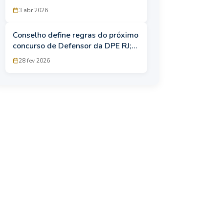
discursiva!
3 abr 2026
Conselho define regras do próximo
concurso de Defensor da DPE RJ;
veja o que mudou!
28 fev 2026