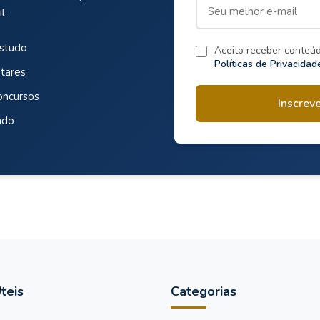
l.
estudo
Aceito receber conteú
Políticas de Privacidad
tares
oncursos
Inscrev
ado
teis
Categorias