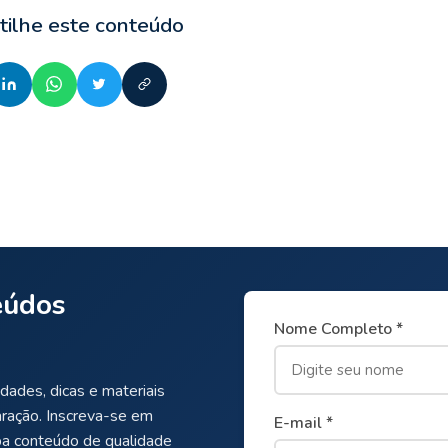
ilhe este conteúdo
eúdos
Nome Completo *
dades, dicas e materiais
aração. Inscreva-se em
E-mail *
ba conteúdo de qualidade