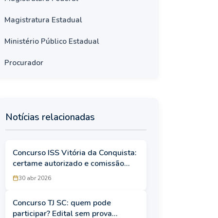
Magistratura Estadual
Ministério Público Estadual
Procurador
Notícias relacionadas
Concurso ISS Vitória da Conquista:
certame autorizado e comissão
formada; 24 vagas para área fiscal
30 abr 2026
Concurso TJ SC: quem pode
participar? Edital sem prova