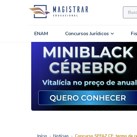
ENAM
Concursos Jurídicos
Fi
›
›
Início
Notícias
Concurso SEFAZ CE: termo de re