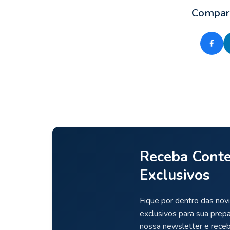
Compart
Receba Cont
Exclusivos
Fique por dentro das novi
exclusivos para sua prep
nossa newsletter e rece