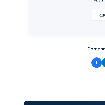
Este 
Compart