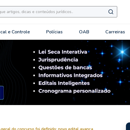
scal e Controle
Polícias
OAB
Carreiras
eral do concurso foi definido; novo edital avança