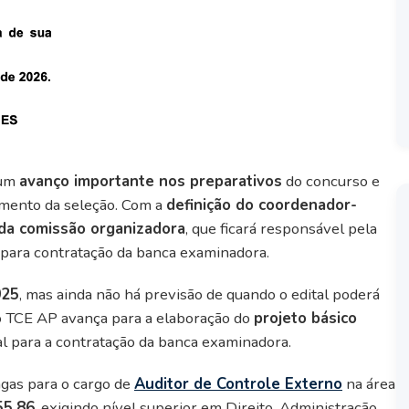
 um
avanço importante nos preparativos
do concurso e
amento da seleção. Com a
definição do coordenador-
da comissão organizadora
, que ficará responsável pela
 para contratação da banca examinadora.
025
, mas ainda não há previsão de quando o edital poderá
 o TCE AP avança para a elaboração do
projeto básico
l para a contratação da banca examinadora.
agas para o cargo de
Auditor de Controle Externo
na área
55,86
, exigindo nível superior em Direito, Administração,