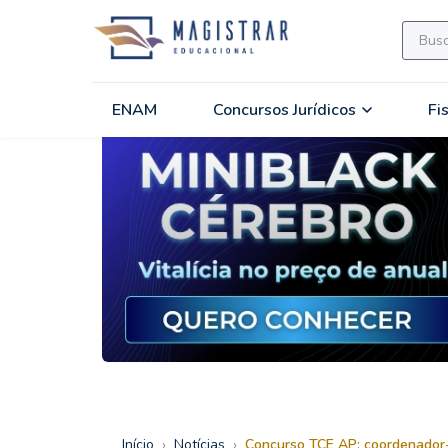
ENAM
Concursos Jurídicos
Fi
›
›
Início
Notícias
Concurso TCE AP: coordenador-g