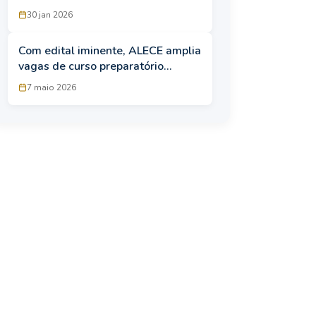
30 jan 2026
Com edital iminente, ALECE amplia
vagas de curso preparatório
gratuito para concursos de
7 maio 2026
carreiras jurídicas