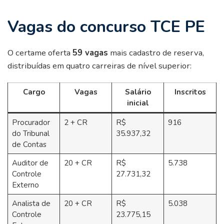
Vagas do concurso TCE PE
O certame oferta
59 vagas
mais cadastro de reserva,
distribuídas em quatro carreiras de nível superior:
Cargo
Vagas
Salário
Inscritos
inicial
Procurador
2 + CR
R$
916
do Tribunal
35.937,32
de Contas
Auditor de
20 + CR
R$
5.738
Controle
27.731,32
Externo
Analista de
20 + CR
R$
5.038
Controle
23.775,15