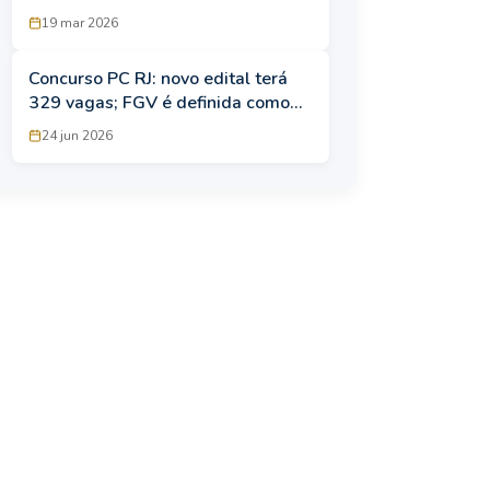
edital pode sair a qualquer
19 mar 2026
momento
Concurso PC RJ: novo edital terá
329 vagas; FGV é definida como
banca
24 jun 2026