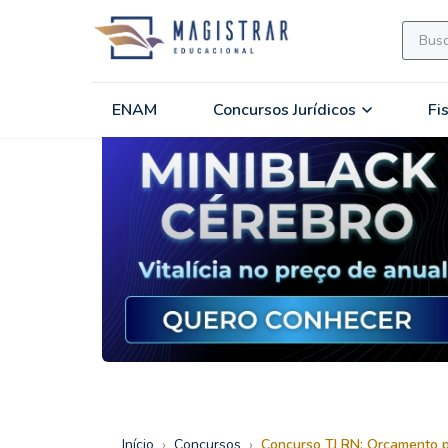
ENAM
Concursos Jurídicos
Fi
›
›
Início
Concursos
Concurso TJ RN: Orçamento p