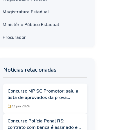
Magistratura Estadual
Ministério Público Estadual
Procurador
Notícias relacionadas
Concurso MP SC Promotor: saiu a
lista de aprovados da prova
preambular discursiva
22 jun 2026
Concurso Polícia Penal RS:
contrato com banca é assinado e