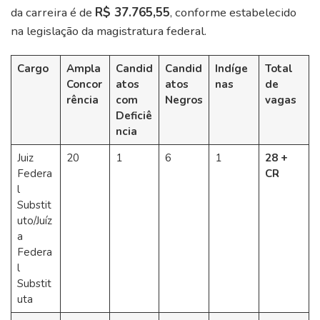
da carreira é de
R$ 37.765,55
, conforme estabelecido
na legislação da magistratura federal.
Cargo
Ampla
Candid
Candid
Indíge
Total
Concor
atos
atos
nas
de
rência
com
Negros
vagas
Deficiê
ncia
Juiz
20
1
6
1
28 +
Federa
CR
l
Substit
uto/Juíz
a
Federa
l
Substit
uta