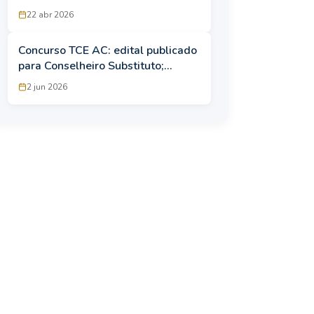
para 26 de abril após
22 abr 2026
irregularidade nas cotas para PcD
Concurso TCE AC: edital publicado
para Conselheiro Substituto;
inscrições a partir de 9 de junho
2 jun 2026