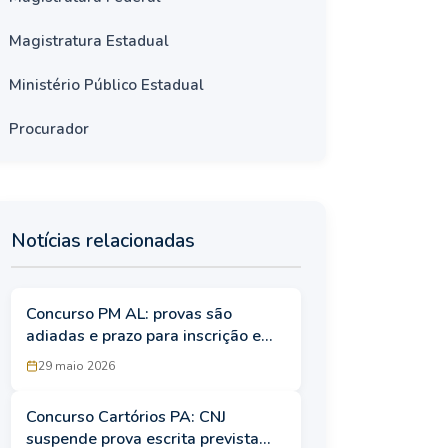
Magistratura Estadual
Ministério Público Estadual
Procurador
Notícias relacionadas
Concurso PM AL: provas são
adiadas e prazo para inscrição e
isenção da taxa para candidatos
29 maio 2026
com TEA é reaberto
Concurso Cartórios PA: CNJ
suspende prova escrita prevista