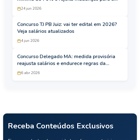
Justiça do Trabalho
24 jun 2026
Concurso TJ PB Juiz: vai ter edital em 2026?
Veja salários atualizados
4 jun 2026
Concurso Delegado MA: medida provisória
reajusta salários e endurece regras da
carreira
6 abr 2026
Receba Conteúdos Exclusivos