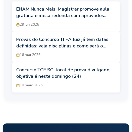
ENAM Nunca Mais: Magistrar promove aula
gratuita e mesa redonda com aprovados
nesta terça-feira (30/6)
29 jun 2026
Provas do Concurso TJ PA Juiz já tem datas
definidas: veja disciplinas e como será o
exame
16 mar 2026
Concurso TCE SC: local de prova divulgado;
objetiva é neste domingo (24)
18 maio 2026