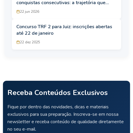
conquistas consecutivas: a trajetória que
levou à aprovação no ENAM
22 jun 2026
Concurso TRF 2 para Juiz: inscrições abertas
até 22 de janeiro
22 dez 2025
Receba Conteúdos Exclusivos
Fique por dentro das novidades, dicas e materiais
exclusivos para sua preparação. Inscreva-se em nossa
newsletter e receba conteúdo de qualidade diretamente
no seu e-mail.