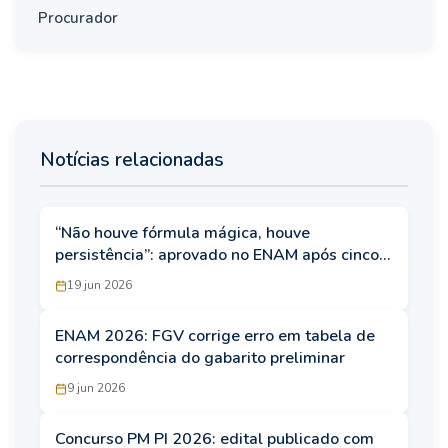
Procurador
Notícias relacionadas
“Não houve fórmula mágica, houve
persistência”: aprovado no ENAM após cinco
provas revela caminho até a conquista
19 jun 2026
ENAM 2026: FGV corrige erro em tabela de
correspondência do gabarito preliminar
9 jun 2026
Concurso PM PI 2026: edital publicado com