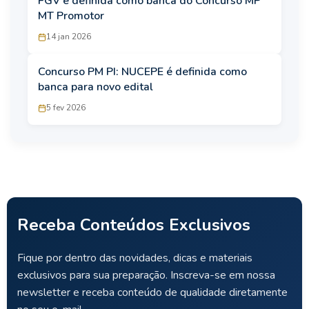
FGV é definida como banca do Concurso MP
MT Promotor
14 jan 2026
Concurso PM PI: NUCEPE é definida como
banca para novo edital
5 fev 2026
Receba Conteúdos Exclusivos
Fique por dentro das novidades, dicas e materiais
exclusivos para sua preparação. Inscreva-se em nossa
newsletter e receba conteúdo de qualidade diretamente