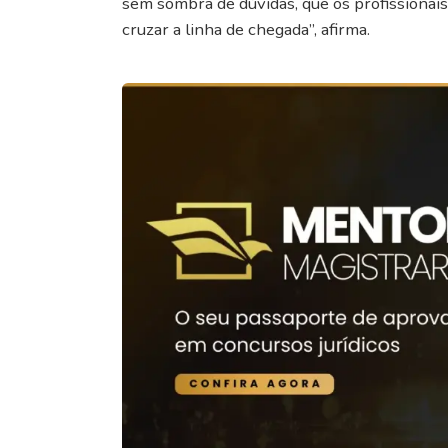
sem sombra de dúvidas, que os profissionai
cruzar a linha de chegada”, afirma.