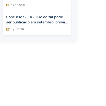
16 abr 2026
Concurso SEFAZ BA: edital pode
ser publicado em setembro; provas
devem ocorrer ainda em 2026
15 jul 2026