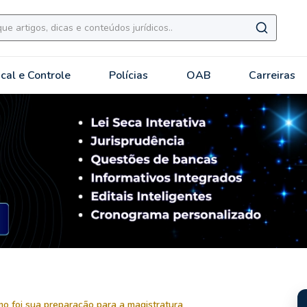
scal e Controle
Polícias
OAB
Carreiras
o foi sua preparação para a magistratura