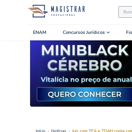
ENAM
Concursos Jurídicos
Fi
›
›
Início
Notícias
Juiz com TEA e TDAH conta com