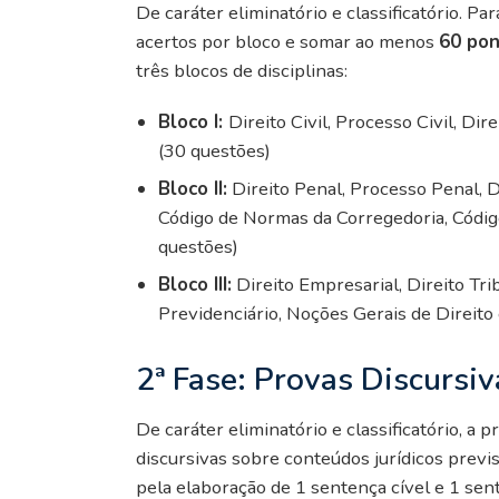
De caráter eliminatório e classificatório. Pa
acertos por bloco e somar ao menos
60 pon
três blocos de disciplinas:
Bloco I:
Direito Civil, Processo Civil, Di
(30 questões)
Bloco II:
Direito Penal, Processo Penal, Dir
Código de Normas da Corregedoria, Código
questões)
Bloco III:
Direito Empresarial, Direito Trib
Previdenciário, Noções Gerais de Direit
2ª Fase: Provas Discursi
De caráter eliminatório e classificatório, a 
discursivas sobre conteúdos jurídicos previ
pela elaboração de 1 sentença cível e 1 sen