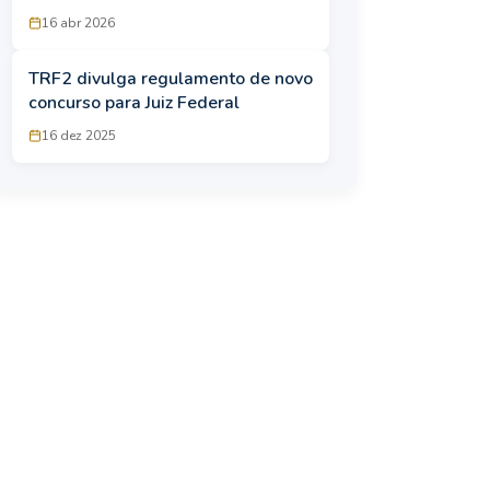
efetivo da Polícia Civil
16 abr 2026
TRF2 divulga regulamento de novo
concurso para Juiz Federal
16 dez 2025