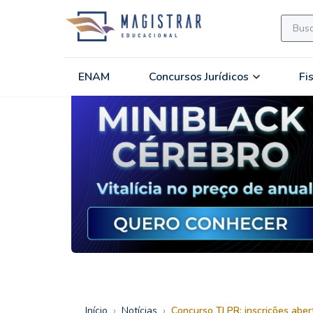
ENAM
Concursos Jurídicos
Fi
›
›
Início
Notícias
Concurso TJ PR: inscrições aber